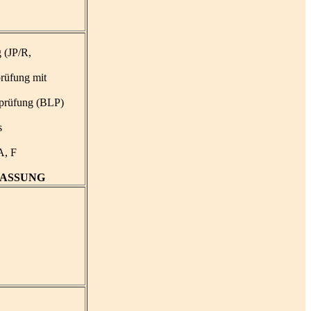
 (JP/R,
rüfung mit
sprüfung (BLP)
s
A, F
ASSUNG