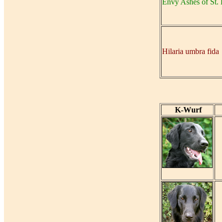
Envy Ashes of St.
Hilaria umbra fida
K-Wurf