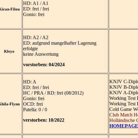
HD: A1 / A1
ED: frei / frei
iran-Filou
Gonio: frei
HD: A2 / A2
ED: aufgrund mangelhafter Lagerung
erfolgte
Kleyo
keine Auswertung
vorstorben: 04/2024
KNJV C-Dip
HD: A
KNJV B-Dip
ED: frei / frei
KNJV A-Dip
HC / PRA / RD: frei (08/2012)
Working Test
Gonio: frei
Working Test
OCD: frei
hila-Flynn
Cold Game Wo
Patella: 0 / 0
Club Match H
verstorben: 10/2022
Holländische
HOMEPAG