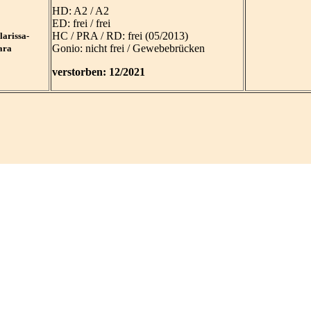
HD: A2 / A2
ED: frei / frei
HC / PRA / RD: frei (05/2013)
arissa-
Gonio: nicht frei / Gewebebrücken
ara
verstorben: 12/2021