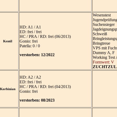
Wesenstest
Jugendprüfung
Suchensieger
HD: A1 / A1
Jagdeignungsp
ED: frei / frei
Schweiß
HC / PRA / RD: frei (06/2013)
Bringleistung
Gonio: frei
Kentil
Bringtreue
Patella: 0 / 0
VPS mit Fuch
Dummy A, F
verstorben: 12/2022
Working Test 
Formwert: V
ZUCHTZUL
HD: A2 / A2
ED: frei / frei
HC / PRA / RD: frei (04/2013)
Korbinian
Gonio: frei
verstorben: 08/2023