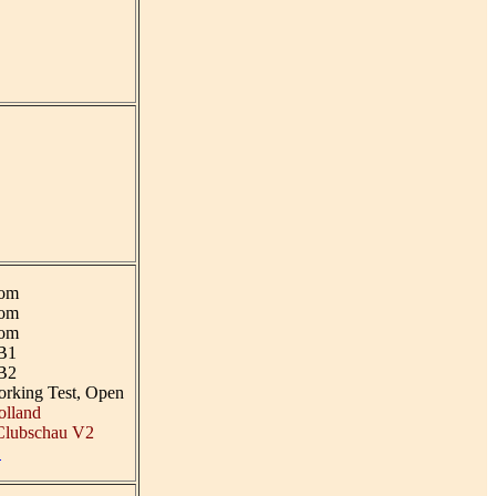
lom
lom
lom
 B1
 B2
rking Test, Open
olland
 Clubschau V2
E