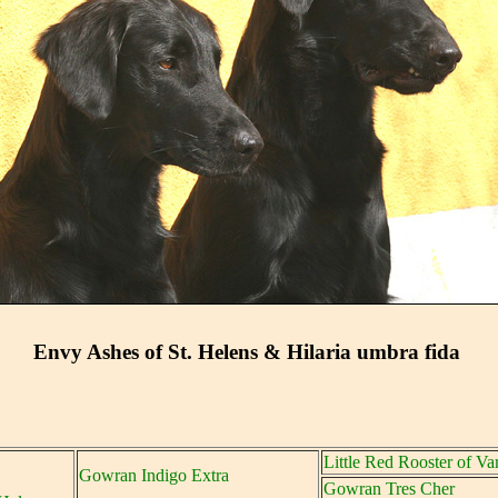
Envy Ashes of St. Helens & Hilaria umbra fida
Little Red Rooster of Va
Gowran Indigo Extra
Gowran Tres Cher