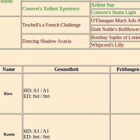
 Helens
Xellent Star
Conover's Xellent Xperience
Conover's Storm Light
O'Flanagan Much Ado 
Tewbell's a French Challenge
Dark Noble's Bellflowe
Bombay Saphir of Lori
Dancing Shadow Acacia
Whipcord's Lilly
Name
Gesundheit
Prüfungen
HD: A1 / A1
Kiro
ED: frei / frei
HD: A1 / A1
Kantu
ED: frei / frei