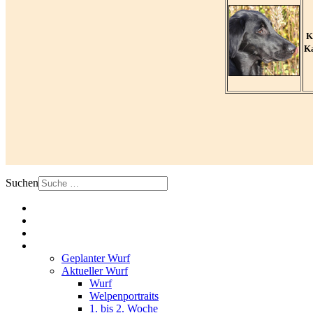
Kl
K
Suchen
Home
News
Hunde
Zucht
Geplanter Wurf
Aktueller Wurf
Wurf
Welpenportraits
1. bis 2. Woche